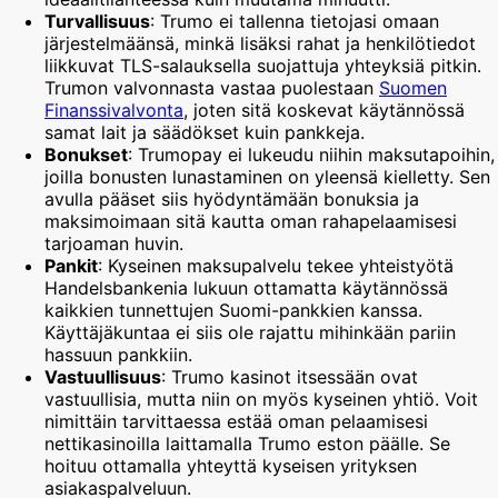
Turvallisuus
: Trumo ei tallenna tietojasi omaan
järjestelmäänsä, minkä lisäksi rahat ja henkilötiedot
liikkuvat TLS-salauksella suojattuja yhteyksiä pitkin.
Trumon valvonnasta vastaa puolestaan
Suomen
Finanssivalvonta
, joten sitä koskevat käytännössä
samat lait ja säädökset kuin pankkeja.
Bonukset
: Trumopay ei lukeudu niihin maksutapoihin,
joilla bonusten lunastaminen on yleensä kielletty. Sen
avulla pääset siis hyödyntämään bonuksia ja
maksimoimaan sitä kautta oman rahapelaamisesi
tarjoaman huvin.
Pankit
: Kyseinen maksupalvelu tekee yhteistyötä
Handelsbankenia lukuun ottamatta käytännössä
kaikkien tunnettujen Suomi-pankkien kanssa.
Käyttäjäkuntaa ei siis ole rajattu mihinkään pariin
hassuun pankkiin.
Vastuullisuus
: Trumo kasinot itsessään ovat
vastuullisia, mutta niin on myös kyseinen yhtiö. Voit
nimittäin tarvittaessa estää oman pelaamisesi
nettikasinoilla laittamalla Trumo eston päälle. Se
hoituu ottamalla yhteyttä kyseisen yrityksen
asiakaspalveluun.