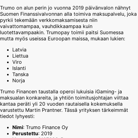
Trumo on alun perin jo vuonna 2019 päivänvalon nähnyt
Suomen Finanssivalvonnan alla toimiva maksupalvelu, joka
pyrkii tekemään verkkomaksamisesta niin
vaivattomampaa, vauhdikkaampaa kuin
luotettavampaakin. Trumopay toimii paitsi Suomessa
mutta myös useissa Euroopan maissa, mukaan lukien:
Latvia
Liettua
Viro
Islanti
Tanska
Norja
Trumo Financen taustalla operoi lukuisia iGaming- ja
maksualan konkareita, ja yhtiön toimitusjohtajan viittaa
kantaa peräti yli 20 vuoden rautaisella kokemuksella
varustettu Martin Prantner. Tässä yrityksen tärkeimmät
tiedot lyhyesti:
Nimi
: Trumo Finance Oy
Perustettu
: 2019