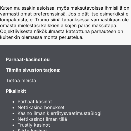
Kuten muissakin asioissa, myös maksutavoissa ihmisillä on
varmasti omat preferenssinsä. Jos pidät itse esimerkiksi e-
lompakoista, ei Trumo siinä tapauksessa varmastikaan ole
omasta mielestäsi kaikkien aikojen paras maksutapa.
Objektiivisesta näkökulmasta katsottuna parhauteen on
kuitenkin olemassa monta perustelua.
Parhaat-kasinot.eu
Tämän sivuston tarjoaa:
Tietoa meistä
Pikalinkit
Parhaat kasinot
Nettikasino bonukset
Kasino ilman kierrätysvaatimusta
Blogi
Nettikasinot ilman tiliä
Trustly kasinot
Siirto kasinot