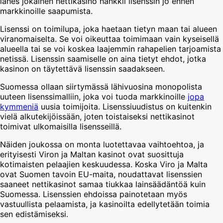
lähes jokainen nettikasino hankkii lisenssin jo ennen
markkinoille saapumista.
Lisenssi on toimilupa, joka haetaan tietyn maan tai alueen
viranomaiselta. Se voi oikeuttaa toimimaan vain kyseisellä
alueella tai se voi koskea laajemmin rahapelien tarjoamista
netissä. Lisenssin saamiselle on aina tietyt ehdot, jotka
kasinon on täytettävä lisenssin saadakseen.
Suomessa ollaan siirtymässä lähivuosina monopolista
uuteen lisenssimalliin, joka voi tuoda markkinoille
jopa
kymmeniä
uusia toimijoita. Lisenssiuudistus on kuitenkin
vielä alkutekijöissään, joten toistaiseksi nettikasinot
toimivat ulkomaisilla lisensseillä.
Näiden joukossa on monta luotettavaa vaihtoehtoa, ja
erityisesti Viron ja Maltan kasinot ovat suosittuja
kotimaisten pelaajien keskuudessa. Koska Viro ja Malta
ovat Suomen tavoin EU-maita, noudattavat lisenssien
saaneet nettikasinot samaa tiukkaa lainsäädäntöä kuin
Suomessa. Lisenssien ehdoissa painotetaan myös
vastuullista pelaamista, ja kasinoilta edellytetään toimia
sen edistämiseksi.