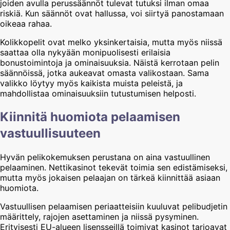
joiden avulla perussäännöt tulevat tutuksi ilman omaa
riskiä. Kun säännöt ovat hallussa, voi siirtyä panostamaan
oikeaa rahaa.
Kolikkopelit ovat melko yksinkertaisia, mutta myös niissä
saattaa olla nykyään monipuolisesti erilaisia
bonustoimintoja ja ominaisuuksia. Näistä kerrotaan pelin
säännöissä, jotka aukeavat omasta valikostaan. Sama
valikko löytyy myös kaikista muista peleistä, ja
mahdollistaa ominaisuuksiin tutustumisen helposti.
Kiinnitä huomiota pelaamisen
vastuullisuuteen
Hyvän pelikokemuksen perustana on aina vastuullinen
pelaaminen. Nettikasinot tekevät toimia sen edistämiseksi,
mutta myös jokaisen pelaajan on tärkeä kiinnittää asiaan
huomiota.
Vastuullisen pelaamisen periaatteisiin kuuluvat pelibudjetin
määrittely, rajojen asettaminen ja niissä pysyminen.
Erityisesti EU-alueen lisensseillä toimivat kasinot tarjoavat