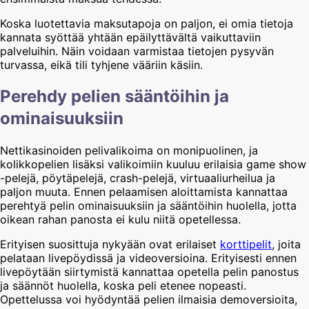
Koska luotettavia maksutapoja on paljon, ei omia tietoja
kannata syöttää yhtään epäilyttävältä vaikuttaviin
palveluihin. Näin voidaan varmistaa tietojen pysyvän
turvassa, eikä tili tyhjene vääriin käsiin.
Perehdy pelien sääntöihin ja
ominaisuuksiin
Nettikasinoiden pelivalikoima on monipuolinen, ja
kolikkopelien lisäksi valikoimiin kuuluu erilaisia game show
-pelejä, pöytäpelejä, crash-pelejä, virtuaaliurheilua ja
paljon muuta. Ennen pelaamisen aloittamista kannattaa
perehtyä pelin ominaisuuksiin ja sääntöihin huolella, jotta
oikean rahan panosta ei kulu niitä opetellessa.
Erityisen suosittuja nykyään ovat erilaiset
korttipelit
, joita
pelataan livepöydissä ja videoversioina. Erityisesti ennen
livepöytään siirtymistä kannattaa opetella pelin panostus
ja säännöt huolella, koska peli etenee nopeasti.
Opettelussa voi hyödyntää pelien ilmaisia demoversioita,