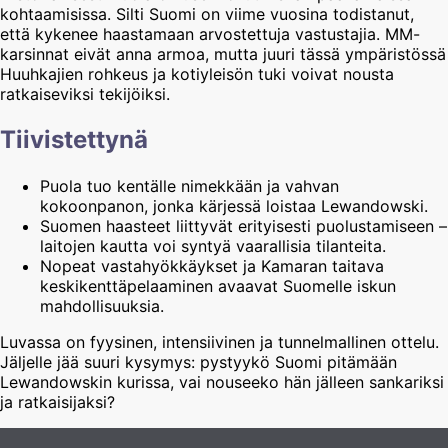
kohtaamisissa. Silti Suomi on viime vuosina todistanut,
että kykenee haastamaan arvostettuja vastustajia. MM-
karsinnat eivät anna armoa, mutta juuri tässä ympäristössä
Huuhkajien rohkeus ja kotiyleisön tuki voivat nousta
ratkaiseviksi tekijöiksi.
Tiivistettynä
Puola tuo kentälle nimekkään ja vahvan
kokoonpanon, jonka kärjessä loistaa Lewandowski.
Suomen haasteet liittyvät erityisesti puolustamiseen –
laitojen kautta voi syntyä vaarallisia tilanteita.
Nopeat vastahyökkäykset ja Kamaran taitava
keskikenttäpelaaminen avaavat Suomelle iskun
mahdollisuuksia.
Luvassa on fyysinen, intensiivinen ja tunnelmallinen ottelu.
Jäljelle jää suuri kysymys: pystyykö Suomi pitämään
Lewandowskin kurissa, vai nouseeko hän jälleen sankariksi
ja ratkaisijaksi?