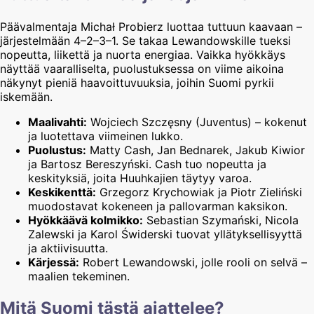
Päävalmentaja Michał Probierz luottaa tuttuun kaavaan –
järjestelmään 4–2–3–1. Se takaa Lewandowskille tueksi
nopeutta, liikettä ja nuorta energiaa. Vaikka hyökkäys
näyttää vaaralliselta, puolustuksessa on viime aikoina
näkynyt pieniä haavoittuvuuksia, joihin Suomi pyrkii
iskemään.
Maalivahti:
Wojciech Szczęsny (Juventus) – kokenut
ja luotettava viimeinen lukko.
Puolustus:
Matty Cash, Jan Bednarek, Jakub Kiwior
ja Bartosz Bereszyński. Cash tuo nopeutta ja
keskityksiä, joita Huuhkajien täytyy varoa.
Keskikenttä:
Grzegorz Krychowiak ja Piotr Zieliński
muodostavat kokeneen ja pallovarman kaksikon.
Hyökkäävä kolmikko:
Sebastian Szymański, Nicola
Zalewski ja Karol Świderski tuovat yllätyksellisyyttä
ja aktiivisuutta.
Kärjessä:
Robert Lewandowski, jolle rooli on selvä –
maalien tekeminen.
Mitä Suomi tästä ajattelee?