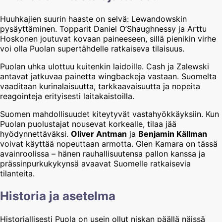
Huuhkajien suurin haaste on selvä: Lewandowskin
pysäyttäminen. Topparit Daniel O’Shaughnessy ja Arttu
Hoskonen joutuvat kovaan paineeseen, sillä pienikin virhe
voi olla Puolan supertähdelle ratkaiseva tilaisuus.
Puolan uhka ulottuu kuitenkin laidoille. Cash ja Zalewski
antavat jatkuvaa painetta wingbackeja vastaan. Suomelta
vaaditaan kurinalaisuutta, tarkkaavaisuutta ja nopeita
reagointeja erityisesti laitakaistoilla.
Suomen mahdollisuudet kiteytyvät vastahyökkäyksiin. Kun
Puolan puolustajat nousevat korkealle, tilaa jää
hyödynnettäväksi.
Oliver Antman
ja
Benjamin Källman
voivat käyttää nopeuttaan armotta. Glen Kamara on tässä
avainroolissa – hänen rauhallisuutensa pallon kanssa ja
prässinpurkukykynsä avaavat Suomelle ratkaisevia
tilanteita.
Historia ja asetelma
Historiallisesti Puola on usein ollut niskan päällä näissä