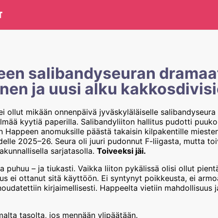
en salibandyseuran dramaa
nen ja uusi alku kakkosdivis
ei ollut mikään onnenpäivä jyväskyläläiselle salibandyseura
ylmää kyytiä paperilla. Salibandyliiton hallitus pudotti puuk
i:n Happeen anomuksille päästä takaisin kilpakentille miest
elle 2025–26. Seura oli juuri pudonnut F-liigasta, mutta toi
akunnallisella sarjatasolla.
Toiveeksi jäi.
a puhuu – ja tiukasti. Vaikka liiton pykälissä olisi ollut pient
llitus ei ottanut sitä käyttöön. Ei syntynyt poikkeusta, ei ar
 noudatettiin kirjaimellisesti. Happeelta vietiin mahdollisuu
lta tasolta, jos mennään ylipäätään.