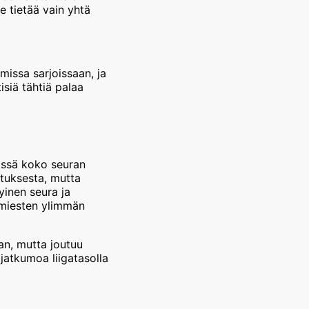
e tietää vain yhtä
missa sarjoissaan, ja
siä tähtiä palaa
össä koko seuran
ituksesta, mutta
yinen seura ja
 miesten ylimmän
an, mutta joutuu
 jatkumoa liigatasolla